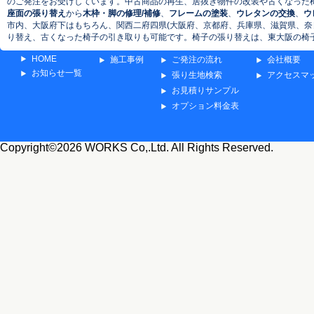
のご発注をお受けしています。中古商品の再生、居抜き物件の改装や古くなった
座面の張り替え
から
木枠・脚の修理/補修
、
フレームの塗装
、
ウレタンの交換
、
ウ
市内、大阪府下はもちろん、関西二府四県(大阪府、京都府、兵庫県、滋賀県、奈
り替え、古くなった椅子の引き取りも可能です。椅子の張り替えは、東大阪の椅子
HOME
施工事例
ご発注の流れ
会社概要
お知らせ一覧
張り生地検索
アクセスマ
お見積りサンプル
オプション料金表
Copyright©2026 WORKS Co,.Ltd. All Rights Reserved.