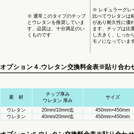
※ レギュラーグレ
※ 通常このタイプのチップ
比べてウレタンは
とウレタンを推奨していま
があり耐久性に優
す、品質は、十分満足のい
ます、チップは比
くものです
し大きく、しっか
モノになっていま
オプション４.ウレタン交換料金表※貼り合わ
チップ厚み
素 材
サイズ
ウレタン 厚み
ウレタン
20mm/10mm迄
450mm×450mm
ウレタン
40mm/20mm迄
450mm×450mm