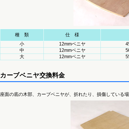
種 類
仕 様
小
12mmベニヤ
4
中
12mmベニヤ
5
大
12mmベニヤ
5
カーブベニヤ交換料金
座面の底の木部、カーブベニヤが、折れたり、損傷している場