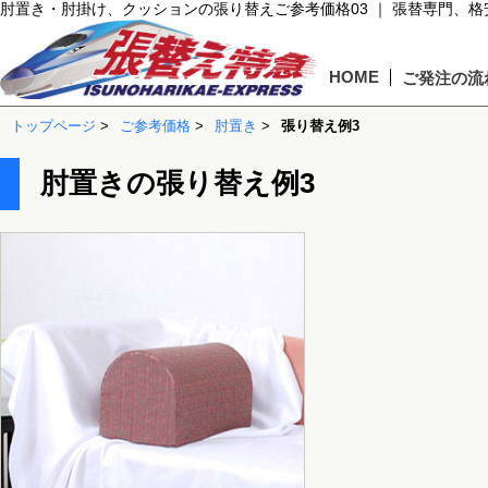
肘置き・肘掛け、クッションの張り替えご参考価格03 ｜ 張替専門、
HOME
ご発注の流
トップページ
>
ご参考価格
>
肘置き
>
張り替え例3
肘置きの張り替え例3