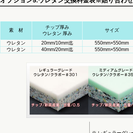
オプション5.ウレタン交換料金表※貼り合わ
チップ厚み
素 材
サイズ
ウレタン 厚み
ウレタン
20mm/10mm迄
550mm×550mm
ウレタン
40mm/20mm迄
550mm×550mm
※ レギュラーグレ