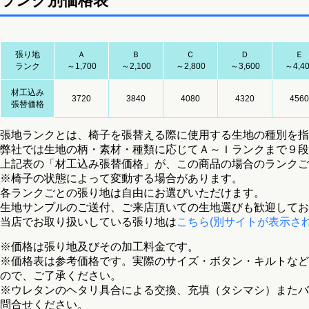
ランク別価格表
張り地
Ａ
Ｂ
Ｃ
Ｄ
Ｅ
ランク
～1,700
～2,100
～2,800
～3,600
～4,4
材工込み
3720
3840
4080
4320
4560
張替価格
張地ランクとは、椅子を張替える際に使用する生地の種別を指
弊社では生地の柄・素材・種類に応じてＡ～Ｉランクまで９段
上記表の「材工込み張替価格」が、この商品の場合のランクご
※椅子の状態によって変動する場合があります。
各ランクごとの張り地は自由にお選びいただけます。
生地サンプルのご送付、ご来店頂いての生地選びも歓迎してお
当店でお取り扱いしている張り地は
こちら(別サイトが表示され
※価格は張り地及びその加工料金です。
※価格表は参考価格です。実際のサイズ・ボタン・キルトなど
ので、ご了承ください。
※ウレタンのヘタリ具合による交換、充填（タシマシ）またバ
問合せください。