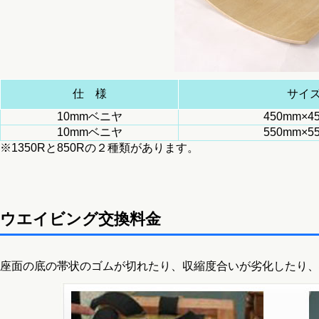
仕 様
サイ
10mmベニヤ
450mm×4
10mmベニヤ
550mm×5
※1350Rと850Rの２種類があります。
ウエイビング交換料金
座面の底の帯状のゴムが切れたり、収縮度合いが劣化したり、