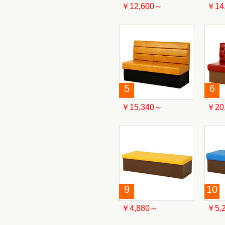
￥12,600～
￥14
5
6
￥15,340～
￥20
9
10
￥4,880～
￥5,