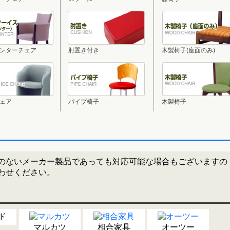
ンターチェア
肘置き付き
木製椅子(座面のみ)
ェア
パイプ椅子
木製椅子
のないメーカー製品であっても対応可能な場合もございますの
わせください。
ド
マルカツ
相合家具
オーツー