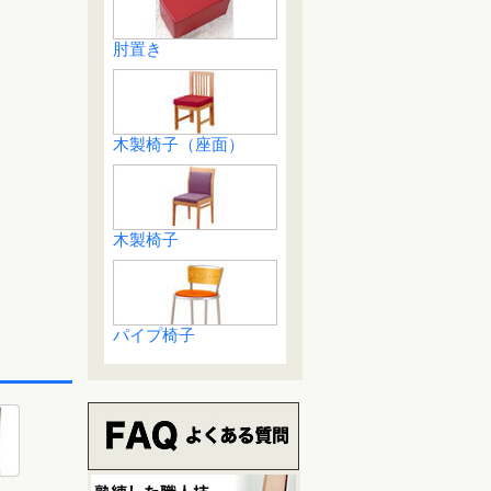
肘置き
木製椅子（座面）
木製椅子
パイプ椅子