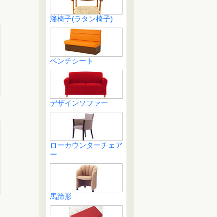
籐椅子(ラタン椅子)
ベンチシート
デザインソファー
ローカウンターチェア
ー
馬蹄形