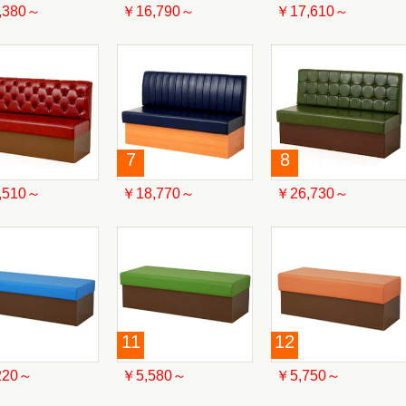
,380～
￥16,790～
￥17,610～
7
8
,510～
￥18,770～
￥26,730～
11
12
220～
￥5,580～
￥5,750～