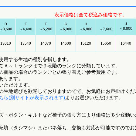
表示価格は全て税込み価格です。
Ｄ
Ｅ
Ｆ
Ｇ
Ｈ
Ⅰ
J
～8,800
～3,600
～4,400
～5,200
～6,000
～6,800
～7,600
13010
13540
14070
14600
15120
15650
16440
使用する生地の種別を指します。
てＡ～Ｉランクまで９段階のランクに分類しています。
の商品の場合のランクごとの張り替えご参考費用です。
あります。
いただけます。
の生地選びも歓迎しておりますのでで、お気軽にお声掛けくだ
ちら(別サイトが表示されます)
よりお選びいただけます。
。
ズ・ボタン・キルトなど椅子の張り方により価格は多少変動い
充填（タシマシ）またバネ落ち、交換も対応が可能ですのでお