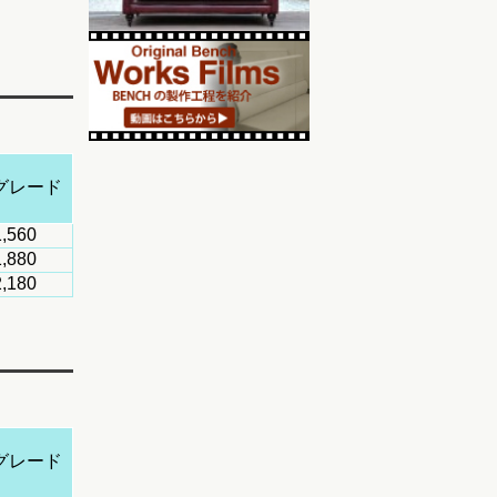
グレード
,560
,880
,180
グレード