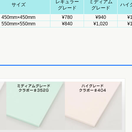
レギュラー
ミディアム
サイズ
ハイ
グレード
グレード
450mm×450mm
¥780
¥940
¥1
550mm×550mm
¥840
¥1,020
¥1