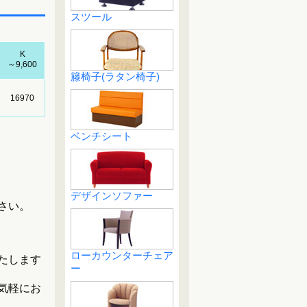
スツール
K
～9,600
籐椅子(ラタン椅子)
16970
ベンチシート
デザインソファー
さい。
ローカウンターチェア
たします
ー
気軽にお