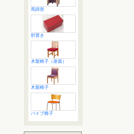
馬蹄形
肘置き
木製椅子（座面）
木製椅子
パイプ椅子