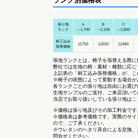
ランク別価格表
張り地
Ａ
Ｂ
Ｃ
ランク
～1,700
～2,100
～2,800
材工込み
11750
12020
12480
張替価格
張地ランクとは、椅子を張替える際に
弊社では生地の柄・素材・種類に応じ
上記表の「材工込み張替価格」が、こ
※椅子の状態によって変動する場合が
各ランクごとの張り地は自由にお選び
生地サンプルのご送付、ご来店頂いて
当店でお取り扱いしている張り地は
こ
※価格は張り地及びその加工料金です
※価格表は参考価格です。実際のサイ
ので、ご了承ください。
※ウレタンのヘタリ具合による交換、
問合せください。